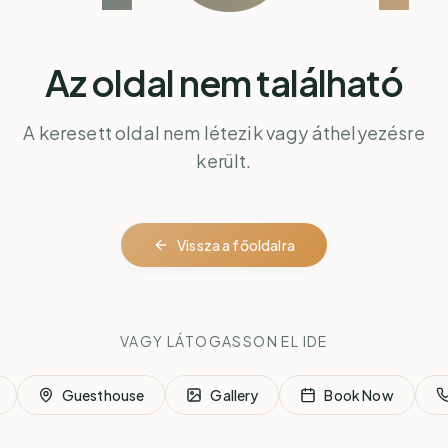
Az oldal nem található
A keresett oldal nem létezik vagy áthelyezésre
került.
Vissza a főoldalra
VAGY LÁTOGASSON EL IDE
Guesthouse
Gallery
Book Now