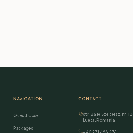
NAVIGATION
CONTACT
str. Băile Szeltersz, nr. 1
Guesthouse
Lueta
,
Romania
Packages
+40 771 688 276