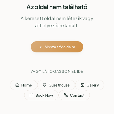
Az oldal nem található
A keresett oldal nem létezik vagy
áthelyezésre került.
Vissza a főoldalra
VAGY LÁTOGASSON EL IDE
Home
Guesthouse
Gallery
Book Now
Contact