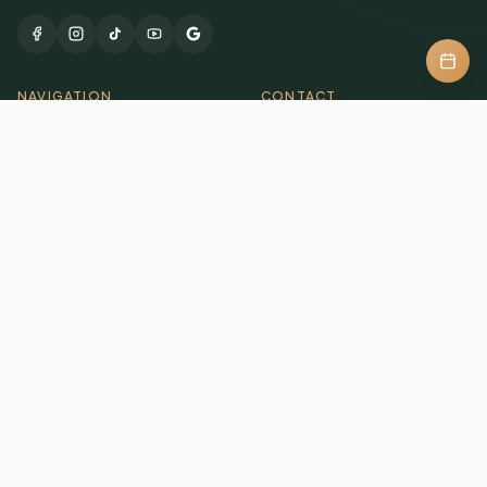
NAVIGATION
CONTACT
str. Băile Szeltersz, nr. 1264
,
Guesthouse
Lueta
,
Romania
Packages
+40 771 688 276
welcome@szeltersz.ro
Activities
Gallery
About
LEGAL INFORMATION
Terms & Conditions
Privacy Policy