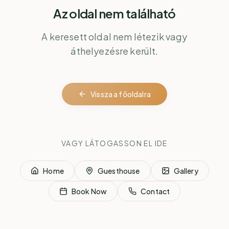
Az oldal nem található
A keresett oldal nem létezik vagy
áthelyezésre került.
Vissza a főoldalra
VAGY LÁTOGASSON EL IDE
Home
Guesthouse
Gallery
Book Now
Contact