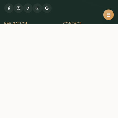
NAVIGATION
CONTACT
str. Băile Szeltersz, nr. 1264
,
Guesthouse
Lueta
,
Romania
Packages
+40 771 688 276
welcome@szeltersz.ro
Activities
Gallery
About
LEGAL INFORMATION
Terms & Conditions
Privacy Policy